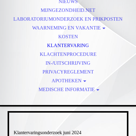
AFSPRAKEN AFZEGGEN
NIEUWS
MIJNGEZONDHEID.NET
LABORATORIUMONDERZOEK EN PRIKPOSTEN
WAARNEMING EN VAKANTIE
VAKANTIE
KOSTEN
KLANTERVARING
KLACHTENPROCEDURE
IN-/UITSCHRIJVING
PRIVACYREGLEMENT
APOTHEKEN
MEDISCHE INFORMATIE
DE SCHELFHORST
MEDICATIE EN OP REIS
BUURTAPOTHEEK
SLUITERSVELD
COPD
HART- EN VAATZIEKTEN
DE KOLK
AALDERINK
DIABETES
Klantervaringsonderzoek juni 2024
ACACIA
GGZ