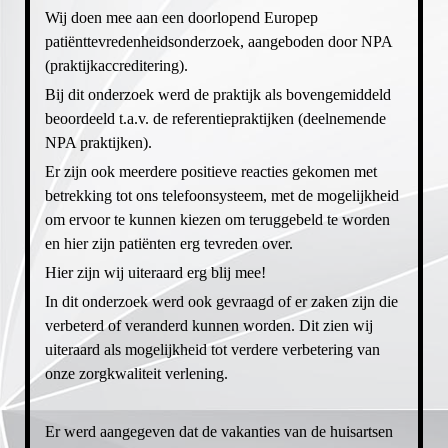
Wij doen mee aan een doorlopend Europep
BEVOLKINGSONDERZOEK
LAMBERTS-BAKKER
patiënttevredenheidsonderzoek, aangeboden door NPA
WINDMOLENBROEK
THUISARTS.NL
(praktijkaccreditering).
SEKSUALITEIT
Bij dit onderzoek werd de praktijk als bovengemiddeld
beoordeeld t.a.v. de referentiepraktijken (deelnemende
NPA praktijken).
Er zijn ook meerdere positieve reacties gekomen met
betrekking tot ons telefoonsysteem, met de mogelijkheid
om ervoor te kunnen kiezen om teruggebeld te worden
en hier zijn patiënten erg tevreden over.
Hier zijn wij uiteraard erg blij mee!
In dit onderzoek werd ook gevraagd of er zaken zijn die
verbeterd of veranderd kunnen worden. Dit zien wij
uiteraard als mogelijkheid tot verdere verbetering van
onze zorgkwaliteit verlening.
Er werd aangegeven dat de vakanties van de huisartsen